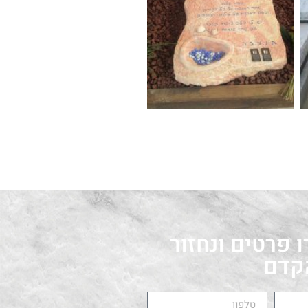
 פרטים ונחזור
קדם